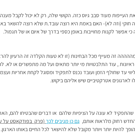
 העייפות מעוד סבב גיוס כזה. הקושי שלה, רק לא יכול לקבל מענה
 חוקי (וזה לא)- האם באמת היא רוצה עובד.ת שלא רוצה להשאר בארג
כי אפשר לקנות מחוייבות באופן כספי בדרך של איום או של תגמול.
הההה זה מעייף מכל הבחינות (זו לא טעות הקלדה זה הרעיון להראו
ראיונות , עוד התלבטויות מי יותר מתאים ועל מה מתפשרים או לא. לתה
יווי עד שחולף הזמן ועובד נכנס לתפקיד ומסוגל לקחת אחריות ועצמא
ו לארגונים אטרקטיביים שיש אליהם ביקוש.
שהתפקיד לא עונה על הציפיות שלהם  או דברים שהבטיחו להם, הארגו
חדש רחוק מלראות אותם,  
גם כן מגיבים לכך
 (פרק  בפודקאסט על עז
 הופך להיות יותר ויותר מקובל שלא להישאר לכל החיים באותו הארגון