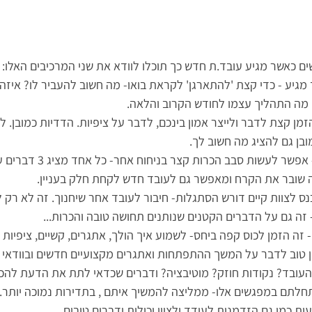
ים כאשר מגיע עובד.ת חדש כך תוכלו לוודא את שני המרכיבים האלו:  
 מגיע - כדי קצת 'להתארגן' לקראת בואו- מה חשוב להעביר לו? איזה 
. מה התהליך עצמו לחודש הקרוב והלאה.   
הזמן קצת לדבר ולייצר אמון בינכם, לדבר על ציפיות. הדדיות כמובן. 
ובן גם להציג מה חשוב לך.  
ה שובר את הקרח ומאפשר גם לעובד חדש לקחת חלק בעניין.   
נס לצוות קיים דורש הסתגלות- חיבור לעובד אחר שיחנוך. זה לא רק 
זה גם על הדברים הקטנים שנותנים תחושה טובה והכרות...  
- זה הזמן לכוס קפה ביחס- לשמוע איך הולך, אתגרים, קשיים, ציפיות ו
מן טוב לדבר על המשך ההתפתחות ואתגרים מקצועיים חדשים ובוודאי
עובד? נקודות חוזק? מוטיבציה? ודברים שכדאי לתת את הדעת להכווין
לתם במפגשים אלו- ממליצה להמשיך איתם , בתדירות נמוכה יותר. 
 כמו גם הזדמנות לעודד ולציין יכולות ודברים טובים. 