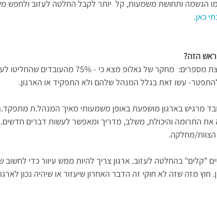
כמו הגשמה ותחושת משמעות, קל  יותר לקבל החלטה לעזוב ולחפש משה
י כאן.
ראש הזה?
קודם כל תנו לי להכניס קצת מספרים:  מחקר של גאלופ מצא כי -
 להתפטר- עשו זאת בגלל המנהל שלהם ולא התפקיד או הארגון.
 מרגיש בארגון מושפעת באופן משמעותי מאיך המנהל.ת מתפקד.ת.
 את התרומה והיכולת, משלב, מדריך ומאפשר לעשות דברים חדשים. ז
הצוות/מחלקה.
ים "קלים" בהחלטה לעזוב. ארגון צריך להיות ממש עיוור כדי לחשוב שא
. חוץ מזה שזה לא חוקי זה הדבר האחרון שיעזור או שיהיה נכון לארגו