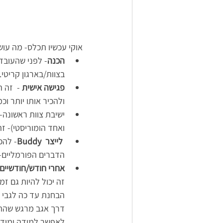
אוקי עכשיו תכלס- מה עוש
הכנה
- לפני שהעובד
בצוות/בארגון קריטי
פגישה אישית
 -  זה 
ולהכיר אותו יותר וכמ
ואחד הומוריסטי)- ז
לייצר  Buddy
- להכ
הדברים הפורמליים- 
אחרי חודש/חודשיים
זה יכול להיות גם ז
הבחנת עד כה לגבי ה
דרך אגב מרגש שהתח
לאפשר למידה ומודעות