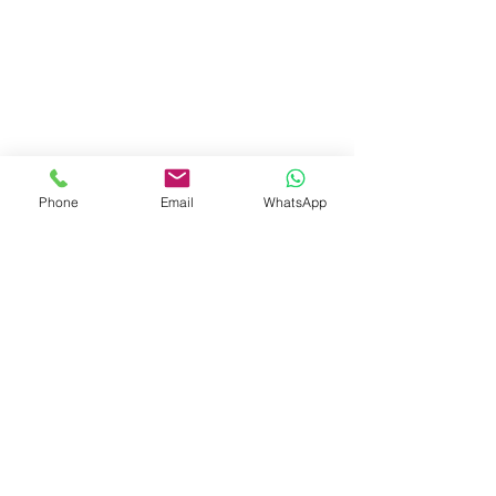
Phone
Email
WhatsApp
נורית בן משה :
nuritbm@gmail.com
052-6001059