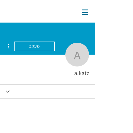
ions
מעקב
a.katz
a.katz