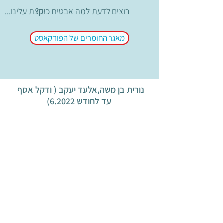
?רוצים לדעת למה אבטיח כיס
...וקצת עלינו
מאגר החומרים של הפודקאסט
נורית בן משה,אלעד יעקב ( ודקל אסף
עד לחודש 6.2022)