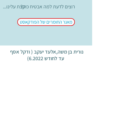
?רוצים לדעת למה אבטיח כיס
...וקצת עלינו
מאגר החומרים של הפודקאסט
נורית בן משה,אלעד יעקב ( ודקל אסף
עד לחודש 6.2022)