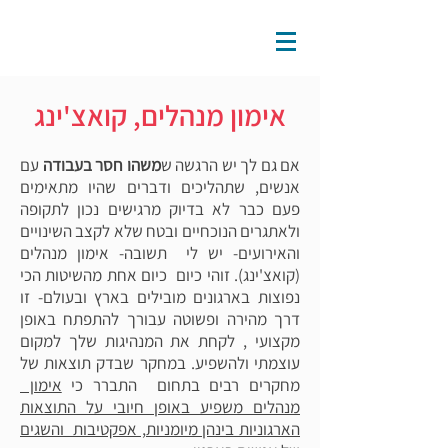
אימון מנהלים, קואצ'ינג
אם גם לך יש הרגשה ש
משהו חסר בעבודה
עם
אנשים, שתהליכים ודברים שהיו מתאימים
פעם כבר לא בדיוק מרגישים נכון לתקופה
ולאתגרים הנוכחיים ובטח שלא לקצב השינויים
והאירועים- יש לי תשובה- אימון מנהלים
(קואצ'ינג). זוהי כיום כיום אחת מהשיטות הכי
נפוצות בארגונים מובילים בארץ ובעולם- זו
דרך מהירה ופשוטה עבורך להתפתח באופן
מקצועי , לקחת את המנהיגות שלך למקום
עוצמתי ולהשפיע. במחקר שבדק תוצאות של
מחקרים רבים בתחום התברר כי
אימון
מנהלים משפיע באופן חיובי על התוצאות
הארגוניות בינהן מיומניות, אפקטיבות והשגים