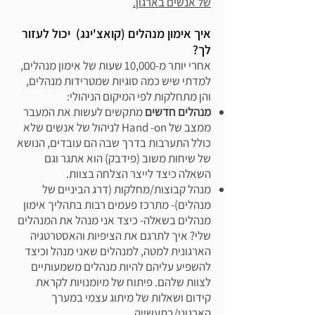
של אנשים בארגון.
איך אימון מנהלים (קואצ'ינג) יכול לעזור
לך?
אחרי יותר מ-10,000 שעות של אימון מנהלים,
למדתי שיש כמה סוגיות שמטרידות מנהלים,
והן מתחלקות לפי המיקום הניהולי:
מנהלים חדשים
מתקשים לעשות את המעבר
ממצב של Hand -on לניהול של אנשים שלא
כולל התערבות בדרך שבה הם עובדים, הנושא
של שיחות משוב (פידבק) הוא אתגר וגם
השאלה כיצד לייצר הצלחה בצוות.
מנהל קבוצות/מחלקות (דרג הביניים של
מנהלים)- מתרכז פעמים רבות בתהליך אימון
מנהלים בשאלה- כיצד אני מנהל את המנהלים
שלי? איך לתרגם את הציפיות והאסטרטגיה
הארגונית למטה, למנהלים שאני מנהל וכיצד
להשפיע עליהם להיות מנהלים משמעותיים
לצוות שלהם. פיתוח של מיומנויות לקראת
קידום ושאלות של מיתוג עצמי במערך
הארגוני/בתעשייה.