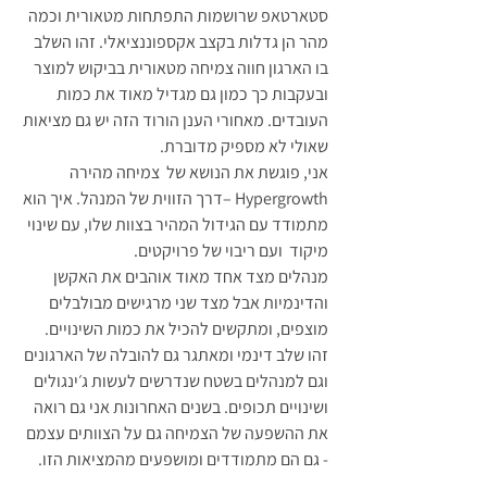
סטארטאפ שרושמות התפתחות מטאורית וכמה 
מהר הן גדלות בקצב אקספוננציאלי. זהו השלב 
בו הארגון חווה צמיחה מטאורית בביקוש למוצר 
ובעקבות כך כמון גם מגדיל מאוד את כמות 
העובדים. מאחורי הענן הורוד הזה יש גם מציאות 
שאולי לא מספיק מדוברת.
אני, פוגשת את הנושא של  צמיחה מהירה 
Hypergrowth –דרך הזווית של המנהל. איך הוא 
מתמודד עם הגידול המהיר בצוות שלו, עם שינוי 
מיקוד  ועם ריבוי של פרויקטים. 
מנהלים מצד אחד מאוד אוהבים את האקשן 
והדינמיות אבל מצד שני מרגישים מבולבלים 
מוצפים, ומתקשים להכיל את כמות השינויים. 
זהו שלב דינמי ומאתגר גם להובלה של הארגונים 
וגם למנהלים בשטח שנדרשים לעשות ג׳ינגולים 
ושינויים תכופים. בשנים האחרונות אני גם רואה 
את ההשפעה של הצמיחה גם על הצוותים עצמם 
- גם הם מתמודדים ומושפעים מהמציאות הזו.