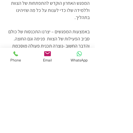
המפגש האחרון הוקדש להתפתחות של הצוות 
וללמידה שלו כדי לענות על כל מה שזיהינו 
בתהליך.
באמצעות המפגשים – יצרנו התכנסות של כולם 
סביב הפעילות של הצוות  פנימה וגם החוצה.
והדבר החשוב -נוצרה תכנית פעולה מוסכמת 
ושפה  אחידה לדבר על המציאות.
Phone
Email
WhatsApp
בסבב הסיכום לתהליך היה מרגש במיוחד 
לשמוע את החברים מספרים על התהליך, על 
תחושה של התקרבות ביניהם ועל ההבנה כי 
היסודות לתקשורת פתוחה שהתחיל התהליך 
חייבים להיות בתשומת הלב.
💡שלושה טיפים מתוך הדברים שהצוות התחיל 
ליישם בעקבות אימון הצוותים שיכולים לעבוד גם 
בצוות שלכם :
✅ מפגשי מדורת הצוות - מפגשים אחת 