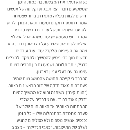
כשהוא תיאר את המציאות בה כמות הזמן 
שמשקיעים חברי הצוות בגיוס וקליטה של אנשים 
חדשים לצוות בעליה מתמדת. ברור שצמיחה 
אומרת תוספת תקנים ומעוררת את הצורך לגייס 
ולסייע בהשתלבות של עובדים חדשים. דביר, 
אמר כי חוץ מעומס יש עוד משהו- אבל הוא לא 
הצליח לשים את האצבע על זה באופן ברור. הוא 
זיהה את העייפות מלקבל עוד ועוד עובדים 
חדשים תוך כדי ניסיון להמשיך ולתפקד ולהצליח 
כרגיל, יותר תלונות נשמעו גם בין חברים בצוות 
עצמו גם עם בעלי עניין בארגון. 
התברר כי קיימת תחושה שהמושג צוות שהיה 
פעם זהות מאוד חזקה של דור הראשונים בצוות 
(״הוותיקים״)  משתנה והוא לא ממשיך להיות 
״דבק מאוד ברור״. אם מדברים על שלבי 
התפתחות בצוותים אז הצוות חווה שלב של 
סערה מתמדת בהתנהלות שלו – כל הזמן 
נכנסים אנשים נוספים ולא מצליחים להגיע 
לשלב של התייצבות. ״כאבי הגדילה״ – מצב בו 