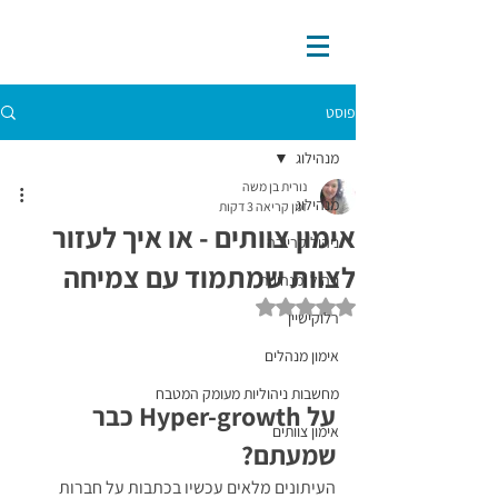
פוסט
מנהילוג
נורית בן משה
מנהילוג
זמן קריאה 3 דקות
אימון צוותים - או איך לעזור
ניהול קריירה
לצוות שמתמוד עם צמיחה
ניהול ומנהיגות
דירוג של NaN מתוך 5 כוכבים
רלוקישיין
אימון מנהלים
מחשבות ניהוליות מעומק המטבח
על Hyper-growth כבר 
אימון צוותים
שמעתם?
העיתונים מלאים עכשיו בכתבות על חברות 