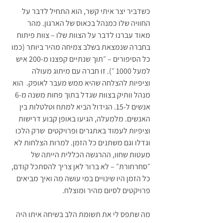
כשדביר יצר איתי קשר, הוא התחיל לדבר על 
החוויה שלו כמנהל בכאוס של הארגון. מהר 
מאוד עברנו לדבר על הצוות שלו – צוות פיתוח 
בחברה שנמצאת בשלב צמיחה מהיר ביותר (כמו 
כל הסיפורים – ״תוך שנתיים קפצנו מ-200 איש 
למעל 1000 ״). זו חברה עם מיתוג מעולה 
וציפיות להצלחה שהיא ממש מעבר לאופק.  הוא 
מנהל וותיק בצוות שגדל בתוך פחות משנה מ-6 
אנשים ל-15. הגידול הביא למתח וטלטלות בין 
האנשים. מלמעלה, הגיעו באופן קבוע דרישות 
וציפיות לעמוד באתגרים ופרויקטים  שרק הלכו 
וגדלו וגם משתנים כל הזמן. למרות הצלחות לא 
מעטות שחוו, ההרגשה הכללית הייתה של 
״סחרחורת״ – לא ברור לאן צריך להסתכל קודם, 
כל הזמן היו שינויים במי עושה מה ואיך מביאים 
פרויקטים לסיום מהיר ומוצלח. 
מה שתפס לי את תשומת הלב בשיחה איתו היה 